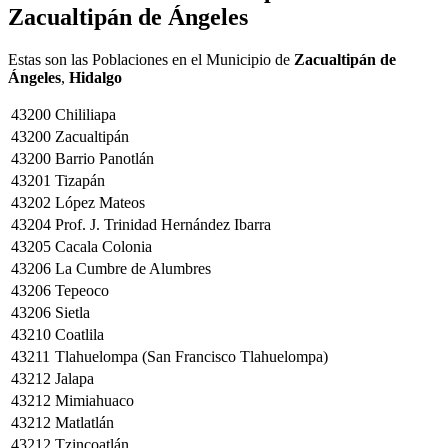
Zacualtipán de Ángeles
Estas son las Poblaciones en el Municipio de
Zacualtipán de
Ángeles
,
Hidalgo
43200
Chililiapa
43200
Zacualtipán
43200
Barrio Panotlán
43201
Tizapán
43202
López Mateos
43204
Prof. J. Trinidad Hernández Ibarra
43205
Cacala Colonia
43206
La Cumbre de Alumbres
43206
Tepeoco
43206
Sietla
43210
Coatlila
43211
Tlahuelompa (San Francisco Tlahuelompa)
43212
Jalapa
43212
Mimiahuaco
43212
Matlatlán
43212
Tzincoatlán