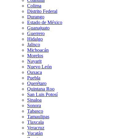
Coahuila
Colima
Distrito Federal
Durango
Estado de México
Guanajuato
Guerrero
Hidalgo
Jalisco
Michoacán
Morelos
Nayarit
Nuevo León
Oaxaca
Puebla
Querétaro
Quintana Roo
San Luis Potosí
Sinaloa
Sonora
Tabasco
Tamaulipas
Tlaxcala
Veracruz
Yucatán