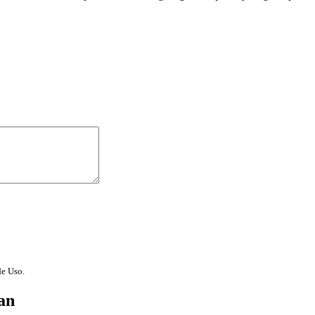
de Uso.
an