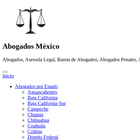
Abogados México
Abogados, Asesoría Legal, Barras de Abogados, Abogados Penales, 
Inicio
Abogados por Estado
Aguascalientes
Baja California
Baja California Sur
Campeche
Chiapas
Chihuahua
Coahuila
Colima
Distrito Federal