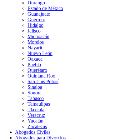
Durango
Estado de México
Guanajuato
Guerrero
Hidalgo
Jalisco
Michoacán
Morelos
Nayarit
Nuevo León
Oaxaca
Puebla
Querétaro
Quintana Roo
San Luis Potosí
Sinaloa
Sonora
Tabasco
Tamaulipas
Tlaxcala
Veracruz
Yucatán
Zacatecas
Abogados Civiles
Abogados para Divorcios