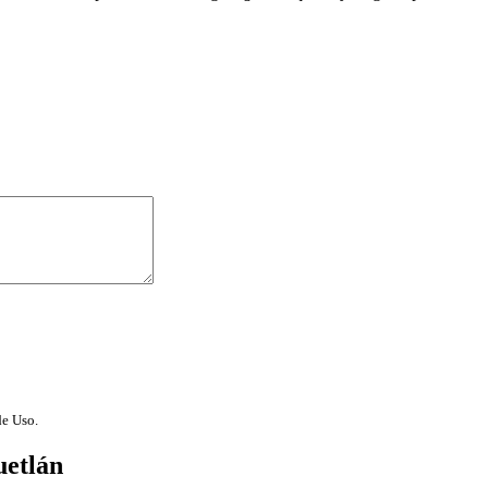
de Uso.
etlán