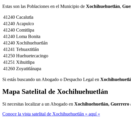
Estas son las Poblaciones en el Municipio de
Xochihuehuetlán
,
Gue
41240
Cacalutla
41240
Acapulco
41240
Comitlipa
41240
Loma Bonita
41240
Xochihuehuetlán
41241
Tehuaxtitlán
41250
Huehuetecacingo
41251
Xihuitlipa
41260
Zoyatitlánapa
Si estás buscando un Abogado o Despacho Legal en
Xochihuehuetl
Mapa Satelital de
Xochihuehuetlán
Si necesitas localizar a un Abogado en
Xochihuehuetlán, Guerrero
Conoce la vista satelital de Xochihuehuetlán » aquí «