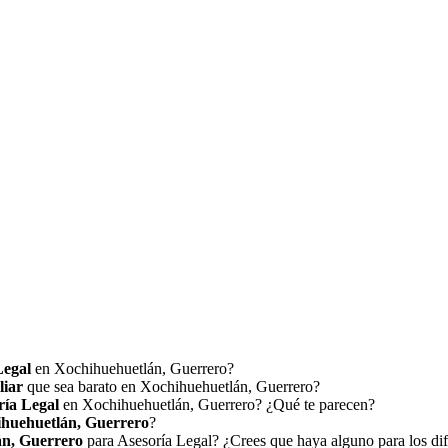
Legal
en Xochihuehuetlán, Guerrero?
liar
que sea barato en Xochihuehuetlán, Guerrero?
ría Legal
en Xochihuehuetlán, Guerrero? ¿Qué te parecen?
huehuetlán, Guerrero
?
án, Guerrero
para Asesoría Legal? ¿Crees que haya alguno para los di