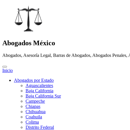
Abogados México
Abogados, Asesoría Legal, Barras de Abogados, Abogados Penales, 
Inicio
Abogados por Estado
Aguascalientes
Baja California
Baja California Sur
Campeche
Chiapas
Chihuahua
Coahuila
Colima
Distrito Federal