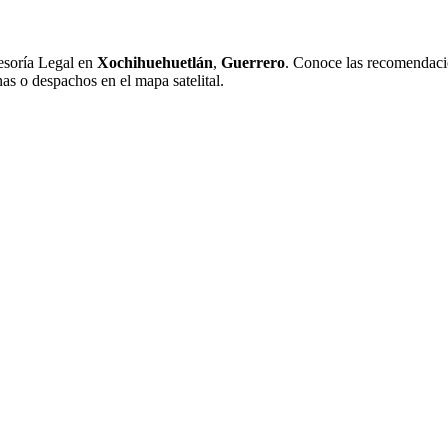
esoría Legal en
Xochihuehuetlán
,
Guerrero
. Conoce las recomendacion
nas o despachos en el mapa satelital.