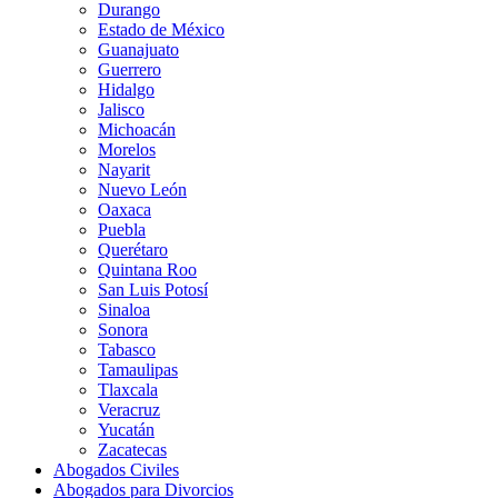
Durango
Estado de México
Guanajuato
Guerrero
Hidalgo
Jalisco
Michoacán
Morelos
Nayarit
Nuevo León
Oaxaca
Puebla
Querétaro
Quintana Roo
San Luis Potosí
Sinaloa
Sonora
Tabasco
Tamaulipas
Tlaxcala
Veracruz
Yucatán
Zacatecas
Abogados Civiles
Abogados para Divorcios