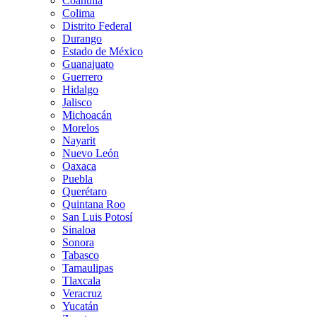
Coahuila
Colima
Distrito Federal
Durango
Estado de México
Guanajuato
Guerrero
Hidalgo
Jalisco
Michoacán
Morelos
Nayarit
Nuevo León
Oaxaca
Puebla
Querétaro
Quintana Roo
San Luis Potosí
Sinaloa
Sonora
Tabasco
Tamaulipas
Tlaxcala
Veracruz
Yucatán