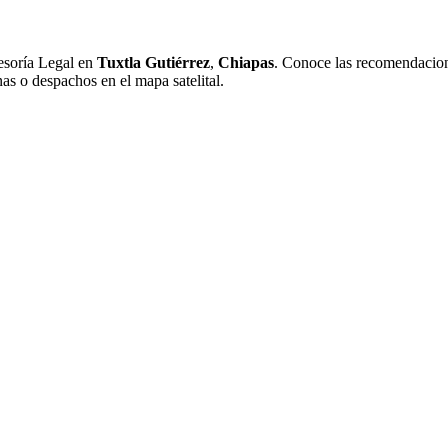
esoría Legal en
Tuxtla Gutiérrez
,
Chiapas
. Conoce las recomendacione
nas o despachos en el mapa satelital.