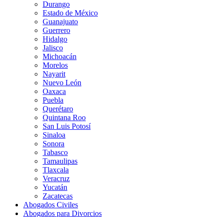
Durango
Estado de México
Guanajuato
Guerrero
Hidalgo
Jalisco
Michoacán
Morelos
Nayarit
Nuevo León
Oaxaca
Puebla
Querétaro
Quintana Roo
San Luis Potosí
Sinaloa
Sonora
Tabasco
Tamaulipas
Tlaxcala
Veracruz
Yucatán
Zacatecas
Abogados Civiles
Abogados para Divorcios