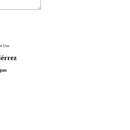
de Uso.
iérrez
pas