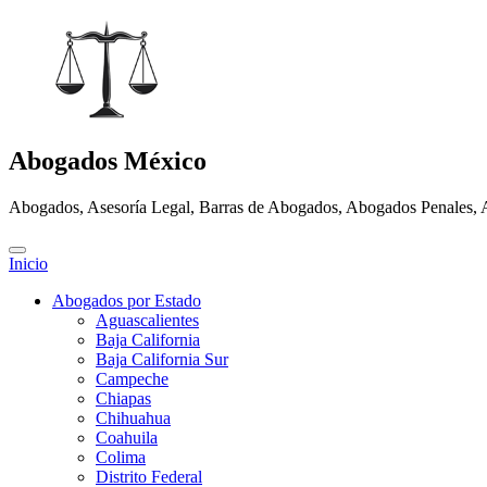
Abogados México
Abogados, Asesoría Legal, Barras de Abogados, Abogados Penales, 
Inicio
Abogados por Estado
Aguascalientes
Baja California
Baja California Sur
Campeche
Chiapas
Chihuahua
Coahuila
Colima
Distrito Federal