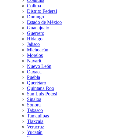
Coahuila
Colima
Distrito Federal
Durango
Estado de México
Guanajuato
Guerrero
Hidalgo
Jalisco
Michoacán
Morelos
Nayarit
Nuevo León
Oaxaca
Puebla
Querétaro
Quintana Roo
San Luis Potosí
Sinaloa
Sonora
Tabasco
Tamaulipas
Tlaxcala
Veracruz
Yucatán