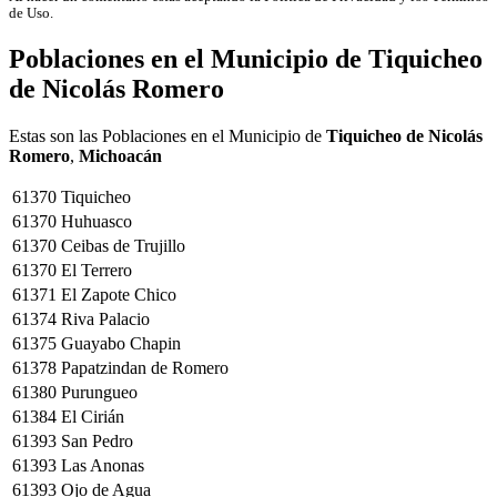
de Uso.
Poblaciones en el Municipio de
Tiquicheo
de Nicolás Romero
Estas son las Poblaciones en el Municipio de
Tiquicheo de Nicolás
Romero
,
Michoacán
61370
Tiquicheo
61370
Huhuasco
61370
Ceibas de Trujillo
61370
El Terrero
61371
El Zapote Chico
61374
Riva Palacio
61375
Guayabo Chapin
61378
Papatzindan de Romero
61380
Purungueo
61384
El Cirián
61393
San Pedro
61393
Las Anonas
61393
Ojo de Agua