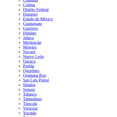
Coahuila
Colima
Distrito Federal
Durango
Estado de México
Guanajuato
Guerrero
Hidalgo
Jalisco
Michoacán
Morelos
Nayarit
Nuevo León
Oaxaca
Puebla
Querétaro
Quintana Roo
San Luis Potosí
Sinaloa
Sonora
Tabasco
Tamaulipas
Tlaxcala
Veracruz
Yucatán