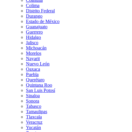
Coahuila
Colima
Distrito Federal
Durango
Estado de México
Guanajuato
Guerrero
Hidalgo
Jalisco
Michoacán
Morelos
Nayarit
Nuevo León
Oaxaca
Puebla
Querétaro
Quintana Roo
San Luis Potosí
Sinaloa
Sonora
Tabasco
Tamaulipas
Tlaxcala
Veracruz
Yucatán