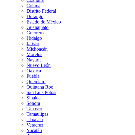
Coahuila
Colima
Distrito Federal
Durango
Estado de México
Guanajuato
Guerrero
Hidalgo
Jalisco
Michoacán
Morelos
Nayarit
Nuevo León
Oaxaca
Puebla
Querétaro
Quintana Roo
San Luis Potosí
Sinaloa
Sonora
Tabasco
Tamaulipas
Tlaxcala
Veracruz
Yucatán