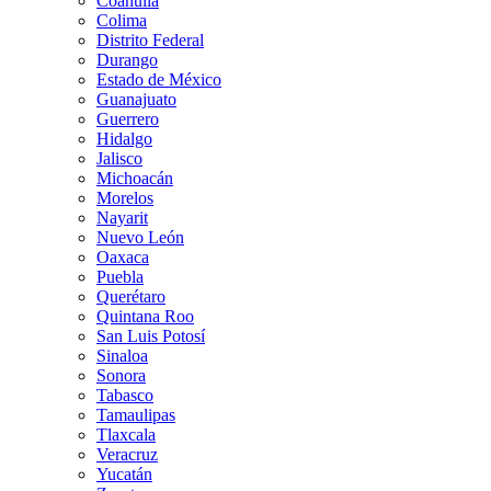
Coahuila
Colima
Distrito Federal
Durango
Estado de México
Guanajuato
Guerrero
Hidalgo
Jalisco
Michoacán
Morelos
Nayarit
Nuevo León
Oaxaca
Puebla
Querétaro
Quintana Roo
San Luis Potosí
Sinaloa
Sonora
Tabasco
Tamaulipas
Tlaxcala
Veracruz
Yucatán