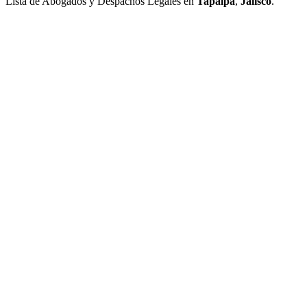
Lista de Abogados y Despachos Legales en
Tapalpa
,
Jalisco
.