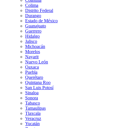
Coahuila
Colima
Distrito Federal
Durango
Estado de México
Guanajuato
Guerrero
Hidalgo
Jalisco
Michoacán
Morelos
Nayarit
Nuevo León
Oaxaca
Puebla
Querétaro
Quintana Roo
San Luis Potosí
Sinaloa
Sonora
Tabasco
Tamaulipas
Tlaxcala
Veracruz
Yucatán