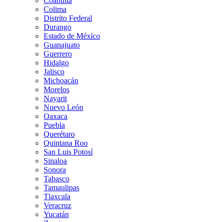
Coahuila
Colima
Distrito Federal
Durango
Estado de México
Guanajuato
Guerrero
Hidalgo
Jalisco
Michoacán
Morelos
Nayarit
Nuevo León
Oaxaca
Puebla
Querétaro
Quintana Roo
San Luis Potosí
Sinaloa
Sonora
Tabasco
Tamaulipas
Tlaxcala
Veracruz
Yucatán