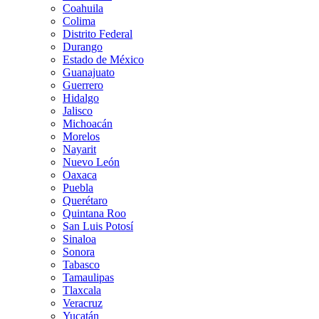
Coahuila
Colima
Distrito Federal
Durango
Estado de México
Guanajuato
Guerrero
Hidalgo
Jalisco
Michoacán
Morelos
Nayarit
Nuevo León
Oaxaca
Puebla
Querétaro
Quintana Roo
San Luis Potosí
Sinaloa
Sonora
Tabasco
Tamaulipas
Tlaxcala
Veracruz
Yucatán