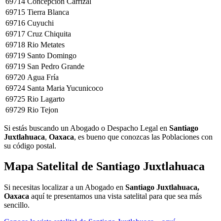
69714
Concepción Carrizal
69715
Tierra Blanca
69716
Cuyuchi
69717
Cruz Chiquita
69718
Rio Metates
69719
Santo Domingo
69719
San Pedro Grande
69720
Agua Fría
69724
Santa Maria Yucunicoco
69725
Rio Lagarto
69729
Rio Tejon
Si estás buscando un Abogado o Despacho Legal en
Santiago
Juxtlahuaca
,
Oaxaca
, es bueno que conozcas las Poblaciones con
su código postal.
Mapa Satelital de
Santiago Juxtlahuaca
Si necesitas localizar a un Abogado en
Santiago Juxtlahuaca,
Oaxaca
aquí te presentamos una vista satelital para que sea más
sencillo.