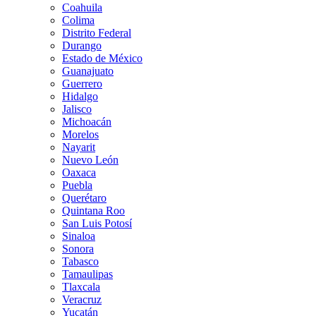
Coahuila
Colima
Distrito Federal
Durango
Estado de México
Guanajuato
Guerrero
Hidalgo
Jalisco
Michoacán
Morelos
Nayarit
Nuevo León
Oaxaca
Puebla
Querétaro
Quintana Roo
San Luis Potosí
Sinaloa
Sonora
Tabasco
Tamaulipas
Tlaxcala
Veracruz
Yucatán