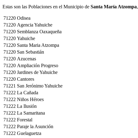
Estas son las Poblaciones en el Municipio de
Santa María Atzompa
71220
Odisea
71220
Agencia Yahuiche
71220
Semblanza Oaxaqueña
71220
Yahuiche
71220
Santa Maria Atzompa
71220
San Sebastián
71220
Azucenas
71220
Ampliación Progreso
71220
Jardines de Yahuiche
71220
Cantores
71221
San Jerónimo Yahuiche
71222
La Cañada
71222
Niños Héroes
71222
La Ilusión
71222
La Samaritana
71222
Forestal
71222
Paraje la Asunción
71222
Guelaguetza