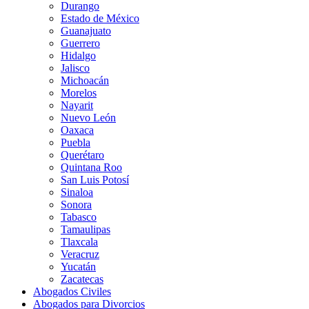
Durango
Estado de México
Guanajuato
Guerrero
Hidalgo
Jalisco
Michoacán
Morelos
Nayarit
Nuevo León
Oaxaca
Puebla
Querétaro
Quintana Roo
San Luis Potosí
Sinaloa
Sonora
Tabasco
Tamaulipas
Tlaxcala
Veracruz
Yucatán
Zacatecas
Abogados Civiles
Abogados para Divorcios