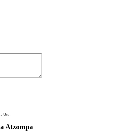
de Uso.
ía Atzompa