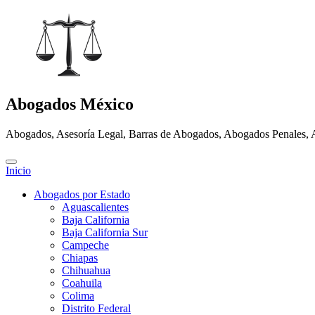
Abogados México
Abogados, Asesoría Legal, Barras de Abogados, Abogados Penales, 
Inicio
Abogados por Estado
Aguascalientes
Baja California
Baja California Sur
Campeche
Chiapas
Chihuahua
Coahuila
Colima
Distrito Federal