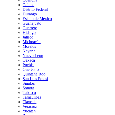
Coahuila
Colima
Distrito Federal
Durango
Estado de México
Guanajuato
Guerrero
Hidalgo
Jalisco
Michoacán
Morelos
Nayarit
Nuevo León
Oaxaca
Puebla
Querétaro
Quintana Roo
San Luis Potosí
Sinaloa
Sonora
Tabasco
Tamaulipas
Tlaxcala
Veracruz
Yucatán