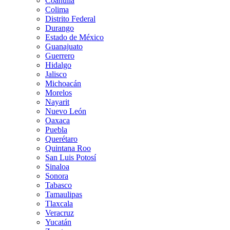
Coahuila
Colima
Distrito Federal
Durango
Estado de México
Guanajuato
Guerrero
Hidalgo
Jalisco
Michoacán
Morelos
Nayarit
Nuevo León
Oaxaca
Puebla
Querétaro
Quintana Roo
San Luis Potosí
Sinaloa
Sonora
Tabasco
Tamaulipas
Tlaxcala
Veracruz
Yucatán