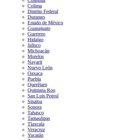
Coahuila
Colima
Distrito Federal
Durango
Estado de México
Guanajuato
Guerrero
Hidalgo
Jalisco
Michoacán
Morelos
Nayarit
Nuevo León
Oaxaca
Puebla
Querétaro
Quintana Roo
San Luis Potosí
Sinaloa
Sonora
Tabasco
Tamaulipas
Tlaxcala
Veracruz
Yucatán