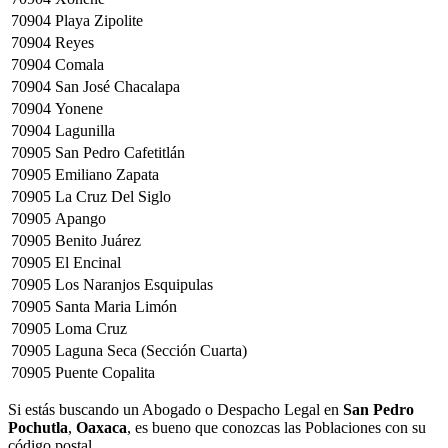
70904
Playa Zipolite
70904
Reyes
70904
Comala
70904
San José Chacalapa
70904
Yonene
70904
Lagunilla
70905
San Pedro Cafetitlán
70905
Emiliano Zapata
70905
La Cruz Del Siglo
70905
Apango
70905
Benito Juárez
70905
El Encinal
70905
Los Naranjos Esquipulas
70905
Santa Maria Limón
70905
Loma Cruz
70905
Laguna Seca (Sección Cuarta)
70905
Puente Copalita
Si estás buscando un Abogado o Despacho Legal en
San Pedro
Pochutla
,
Oaxaca
, es bueno que conozcas las Poblaciones con su
código postal.