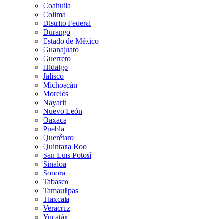
Coahuila
Colima
Distrito Federal
Durango
Estado de México
Guanajuato
Guerrero
Hidalgo
Jalisco
Michoacán
Morelos
Nayarit
Nuevo León
Oaxaca
Puebla
Querétaro
Quintana Roo
San Luis Potosí
Sinaloa
Sonora
Tabasco
Tamaulipas
Tlaxcala
Veracruz
Yucatán