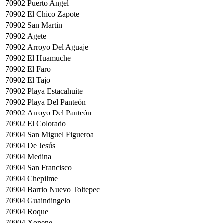
70902
Puerto Angel
70902
El Chico Zapote
70902
San Martin
70902
Agete
70902
Arroyo Del Aguaje
70902
El Huamuche
70902
El Faro
70902
El Tajo
70902
Playa Estacahuite
70902
Playa Del Panteón
70902
Arroyo Del Panteón
70902
El Colorado
70904
San Miguel Figueroa
70904
De Jesús
70904
Medina
70904
San Francisco
70904
Chepilme
70904
Barrio Nuevo Toltepec
70904
Guaindingelo
70904
Roque
70904
Xonene