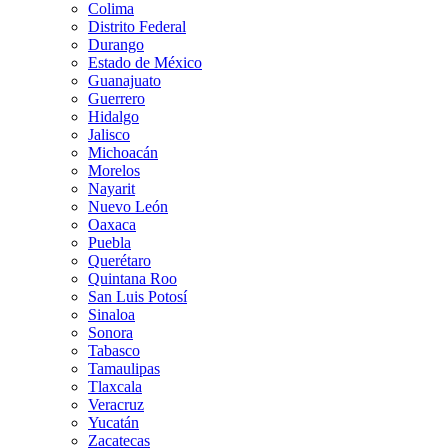
Colima
Distrito Federal
Durango
Estado de México
Guanajuato
Guerrero
Hidalgo
Jalisco
Michoacán
Morelos
Nayarit
Nuevo León
Oaxaca
Puebla
Querétaro
Quintana Roo
San Luis Potosí
Sinaloa
Sonora
Tabasco
Tamaulipas
Tlaxcala
Veracruz
Yucatán
Zacatecas