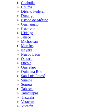
Coahuila
Colima
Distrito Federal
Durango
Estado de México
Guanajuato
Guerrero
Hidalgo
Jalisco
Michoacán
Morelos
Nayarit
Nuevo León
Oaxaca
Puebla
Querétaro
Quintana Roo
San Luis Potosí
Sinaloa
Sonora
Tabasco
Tamaulipas
Tlaxcala
Veracruz
Yucatán