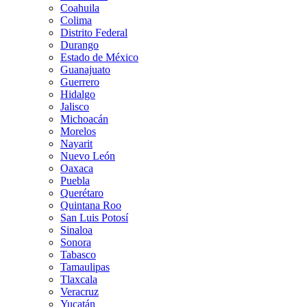
Coahuila
Colima
Distrito Federal
Durango
Estado de México
Guanajuato
Guerrero
Hidalgo
Jalisco
Michoacán
Morelos
Nayarit
Nuevo León
Oaxaca
Puebla
Querétaro
Quintana Roo
San Luis Potosí
Sinaloa
Sonora
Tabasco
Tamaulipas
Tlaxcala
Veracruz
Yucatán