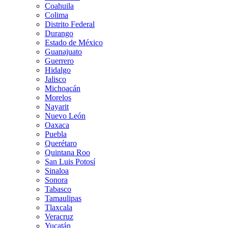
Coahuila
Colima
Distrito Federal
Durango
Estado de México
Guanajuato
Guerrero
Hidalgo
Jalisco
Michoacán
Morelos
Nayarit
Nuevo León
Oaxaca
Puebla
Querétaro
Quintana Roo
San Luis Potosí
Sinaloa
Sonora
Tabasco
Tamaulipas
Tlaxcala
Veracruz
Yucatán