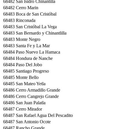
68482
San Isidro Chinantilla
68482
Cerro Marin
68483
Boca de San Cristóbal
68483
Rinconada
68483
San Cristóbal La Vega
68483
San Bernardo y Chinantlilla
68483
Monte Negro
68483
Santa Fe y La Mar
68484
Paso Nuevo La Hamaca
68484
Hondura de Nanche
68484
Paso Del Jobo
68485
Santiago Progreso
68485
Monte Bello
68485
San Mateo Yetla
68486
Cerro Armadillo Grande
68486
Cerro Cangrejo Grande
68486
San Juan Palatla
68487
Cerro Mirador
68487
San Rafael Agua Del Pescadito
68487
San Antonio Ocote
68487
Rancho Grande