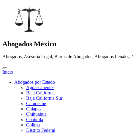
Abogados México
Abogados, Asesoría Legal, Barras de Abogados, Abogados Penales, 
Inicio
Abogados por Estado
Aguascalientes
Baja California
Baja California Sur
Campeche
Chiapas
Chihuahua
Coahuila
Colima
Distrito Federal