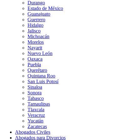
Durango
Estado de México
Guanajuato
Guerrero
Hidalgo
Jalisco
Michoacán
Morelos
Nayarit
Nuevo León
Oaxaca
Puebla
Querétaro
Quintana Roo
San Luis Potosí
Sinaloa
Sonora
Tabasco
Tamaulipas
Tlaxcala
Veracruz
Yucatán
Zacatecas
Abogados Civiles
Abogados para Divorcios