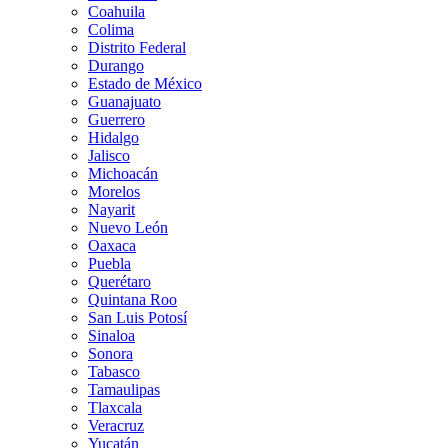
Coahuila
Colima
Distrito Federal
Durango
Estado de México
Guanajuato
Guerrero
Hidalgo
Jalisco
Michoacán
Morelos
Nayarit
Nuevo León
Oaxaca
Puebla
Querétaro
Quintana Roo
San Luis Potosí
Sinaloa
Sonora
Tabasco
Tamaulipas
Tlaxcala
Veracruz
Yucatán