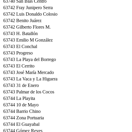
63740
San Blas Centro
63742
Fray Junipero Serra
63742
Luis Donaldo Colosio
63742
Benito Juárez
63742
Gilberto Flores M.
63743
H. Batallón
63743
Emilio M González
63743
El Conchal
63743
Progreso
63743
La Playa del Borrego
63743
El Cerrito
63743
José María Mercado
63743
La Vaca y La Higuera
63743
31 de Enero
63743
Palmar de los Cocos
63744
La Playita
63744
10 de Mayo
63744
Barrio Chino
63744
Zona Portuaria
63744
El Guayabal
63744
Gómez Reyes