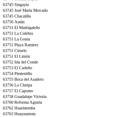
63745
Singayta
63745
José María Mercado
63745
Chacalilla
63750
Aután
63751
El Madrigaleño
63751
La Culebra
63751
La Goma
63751
Playa Ramirez
63751
Ciruelo
63751
El Limón
63752
Isla del Conde
63753
El Carleño
63754
Pimientillo
63755
Boca del Asadero
63756
La Chiripa
63757
El Capomo
63758
Guadalupe Victoria
63760
Reforma Agraria
63762
Huaristemba
63763
Huaynamota