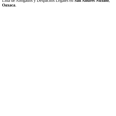
Lista de Abogados y Despachos Legales en
San Andrés Nuxiño
,
Oaxaca
.