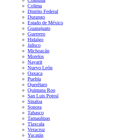
Coahuila
Colima
Distrito Federal
Durango
Estado de México
Guanajuato
Guerrero
Hidalgo
Jalisco
Michoacán
Morelos
Nayarit
Nuevo León
Oaxaca
Puebla
Querétaro
Quintana Roo
San Luis Potosí
Sinaloa
Sonora
Tabasco
Tamaulipas
Tlaxcala
Veracruz
Yucatán