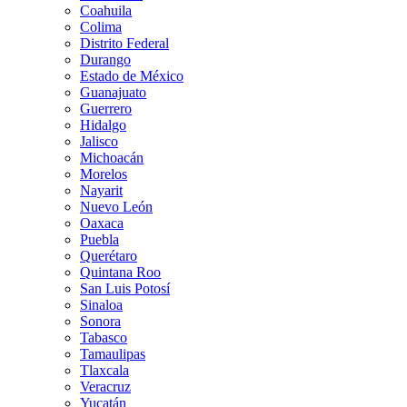
Coahuila
Colima
Distrito Federal
Durango
Estado de México
Guanajuato
Guerrero
Hidalgo
Jalisco
Michoacán
Morelos
Nayarit
Nuevo León
Oaxaca
Puebla
Querétaro
Quintana Roo
San Luis Potosí
Sinaloa
Sonora
Tabasco
Tamaulipas
Tlaxcala
Veracruz
Yucatán