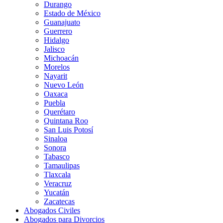
Durango
Estado de México
Guanajuato
Guerrero
Hidalgo
Jalisco
Michoacán
Morelos
Nayarit
Nuevo León
Oaxaca
Puebla
Querétaro
Quintana Roo
San Luis Potosí
Sinaloa
Sonora
Tabasco
Tamaulipas
Tlaxcala
Veracruz
Yucatán
Zacatecas
Abogados Civiles
Abogados para Divorcios