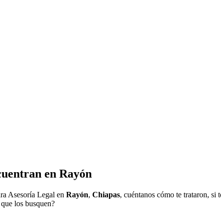
cuentran en
Rayón
ra Asesoría Legal en
Rayón
,
Chiapas
, cuéntanos cómo te trataron, si
a que los busquen?