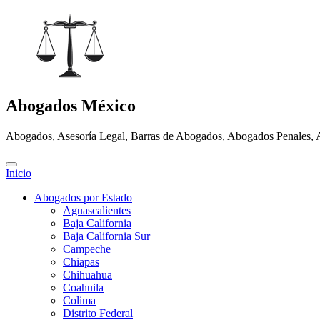
Abogados México
Abogados, Asesoría Legal, Barras de Abogados, Abogados Penales, 
Inicio
Abogados por Estado
Aguascalientes
Baja California
Baja California Sur
Campeche
Chiapas
Chihuahua
Coahuila
Colima
Distrito Federal