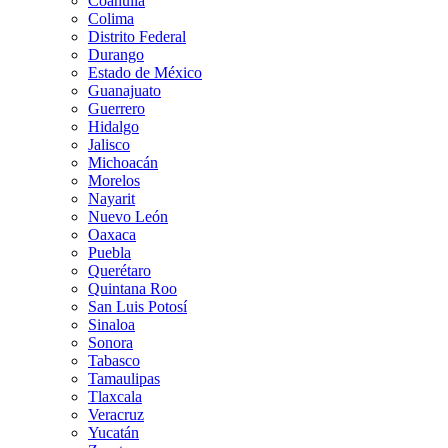
Coahuila
Colima
Distrito Federal
Durango
Estado de México
Guanajuato
Guerrero
Hidalgo
Jalisco
Michoacán
Morelos
Nayarit
Nuevo León
Oaxaca
Puebla
Querétaro
Quintana Roo
San Luis Potosí
Sinaloa
Sonora
Tabasco
Tamaulipas
Tlaxcala
Veracruz
Yucatán