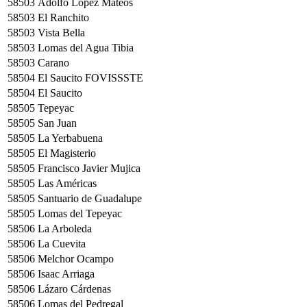
58503
Adolfo López Mateos
58503
El Ranchito
58503
Vista Bella
58503
Lomas del Agua Tibia
58503
Carano
58504
El Saucito FOVISSSTE
58504
El Saucito
58505
Tepeyac
58505
San Juan
58505
La Yerbabuena
58505
El Magisterio
58505
Francisco Javier Mujica
58505
Las Américas
58505
Santuario de Guadalupe
58505
Lomas del Tepeyac
58506
La Arboleda
58506
La Cuevita
58506
Melchor Ocampo
58506
Isaac Arriaga
58506
Lázaro Cárdenas
58506
Lomas del Pedregal