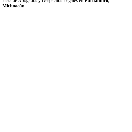
Lista de Abogados y Despachos Legales en
Puruándiro
,
Michoacán
.