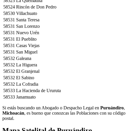
58523
La Quemadita
58524
Rincón de Don Pedro
58530
Villachuato
58531
Santa Teresa
58531
San Lorenzo
58531
Nuevo Urén
58531
El Pueblito
58531
Casas Viejas
58531
San Miguel
58532
Galeana
58532
La Higuera
58532
El Granjenal
58532
El Sabino
58532
La Cofradia
58533
La Hacienda de Ururuta
58533
Janamuato
Si estás buscando un Abogado o Despacho Legal en
Puruándiro
,
Michoacán
, es bueno que conozcas las Poblaciones con su código
postal.
Mapa Satelital de
Puruándiro