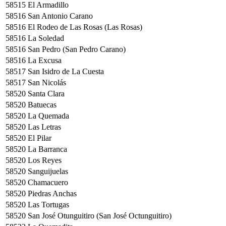
58515
El Armadillo
58516
San Antonio Carano
58516
El Rodeo de Las Rosas (Las Rosas)
58516
La Soledad
58516
San Pedro (San Pedro Carano)
58516
La Excusa
58517
San Isidro de La Cuesta
58517
San Nicolás
58520
Santa Clara
58520
Batuecas
58520
La Quemada
58520
Las Letras
58520
El Pilar
58520
La Barranca
58520
Los Reyes
58520
Sanguijuelas
58520
Chamacuero
58520
Piedras Anchas
58520
Las Tortugas
58520
San José Otunguitiro (San José Octunguitiro)