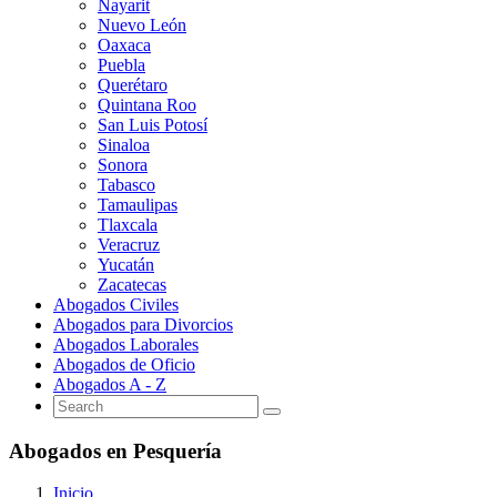
Nayarit
Nuevo León
Oaxaca
Puebla
Querétaro
Quintana Roo
San Luis Potosí
Sinaloa
Sonora
Tabasco
Tamaulipas
Tlaxcala
Veracruz
Yucatán
Zacatecas
Abogados Civiles
Abogados para Divorcios
Abogados Laborales
Abogados de Oficio
Abogados A - Z
Abogados en Pesquería
Inicio