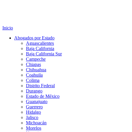
Inicio
Abogados por Estado
Aguascalientes
Baja California
Baja California Sur
Campeche
Chiapas
Chihuahua
Coahuila
Colima
Distrito Federal
Durango
Estado de México
Guanajuato
Guerrero
Hidalgo
Jalisco
Michoacán
Morelos