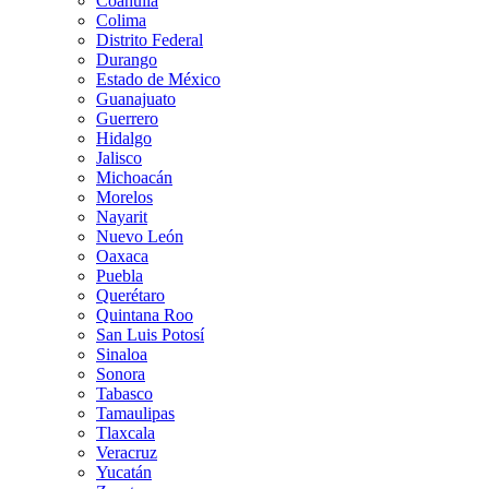
Coahuila
Colima
Distrito Federal
Durango
Estado de México
Guanajuato
Guerrero
Hidalgo
Jalisco
Michoacán
Morelos
Nayarit
Nuevo León
Oaxaca
Puebla
Querétaro
Quintana Roo
San Luis Potosí
Sinaloa
Sonora
Tabasco
Tamaulipas
Tlaxcala
Veracruz
Yucatán