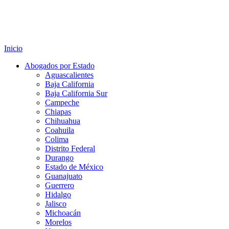
Inicio
Abogados por Estado
Aguascalientes
Baja California
Baja California Sur
Campeche
Chiapas
Chihuahua
Coahuila
Colima
Distrito Federal
Durango
Estado de México
Guanajuato
Guerrero
Hidalgo
Jalisco
Michoacán
Morelos