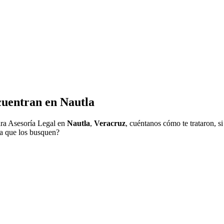
cuentran en
Nautla
ra Asesoría Legal en
Nautla
,
Veracruz
, cuéntanos cómo te trataron, s
ra que los busquen?