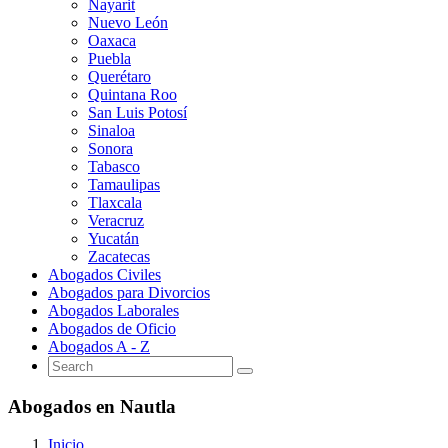
Nayarit
Nuevo León
Oaxaca
Puebla
Querétaro
Quintana Roo
San Luis Potosí
Sinaloa
Sonora
Tabasco
Tamaulipas
Tlaxcala
Veracruz
Yucatán
Zacatecas
Abogados Civiles
Abogados para Divorcios
Abogados Laborales
Abogados de Oficio
Abogados A - Z
Abogados en Nautla
Inicio