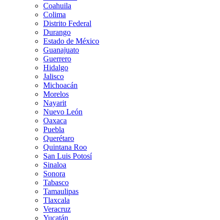
Coahuila
Colima
Distrito Federal
Durango
Estado de México
Guanajuato
Guerrero
Hidalgo
Jalisco
Michoacán
Morelos
Nayarit
Nuevo León
Oaxaca
Puebla
Querétaro
Quintana Roo
San Luis Potosí
Sinaloa
Sonora
Tabasco
Tamaulipas
Tlaxcala
Veracruz
Yucatán