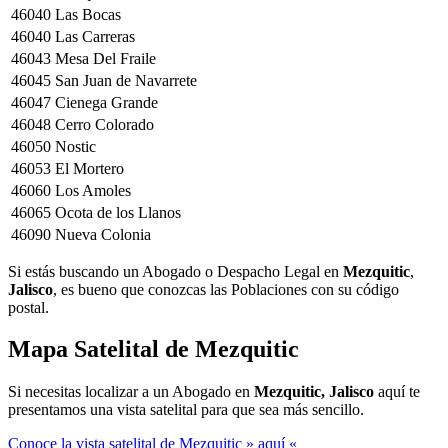
46040
Las Bocas
46040
Las Carreras
46043
Mesa Del Fraile
46045
San Juan de Navarrete
46047
Cienega Grande
46048
Cerro Colorado
46050
Nostic
46053
El Mortero
46060
Los Amoles
46065
Ocota de los Llanos
46090
Nueva Colonia
Si estás buscando un Abogado o Despacho Legal en
Mezquitic
,
Jalisco
, es bueno que conozcas las Poblaciones con su código
postal.
Mapa Satelital de
Mezquitic
Si necesitas localizar a un Abogado en
Mezquitic, Jalisco
aquí te
presentamos una vista satelital para que sea más sencillo.
Conoce la vista satelital de Mezquitic » aquí «