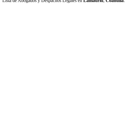
Lista de Abogados y Despachos Legales en
Lamadrid
,
Coahuila
.