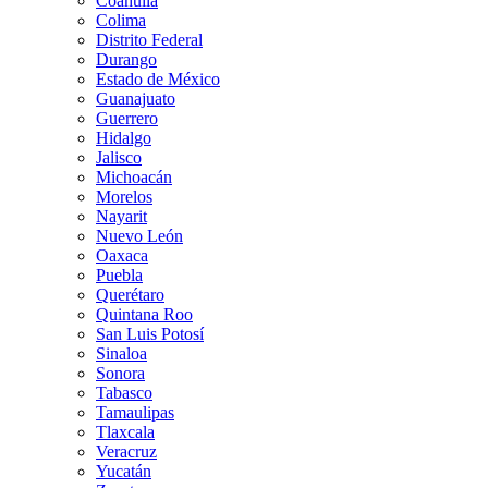
Coahuila
Colima
Distrito Federal
Durango
Estado de México
Guanajuato
Guerrero
Hidalgo
Jalisco
Michoacán
Morelos
Nayarit
Nuevo León
Oaxaca
Puebla
Querétaro
Quintana Roo
San Luis Potosí
Sinaloa
Sonora
Tabasco
Tamaulipas
Tlaxcala
Veracruz
Yucatán