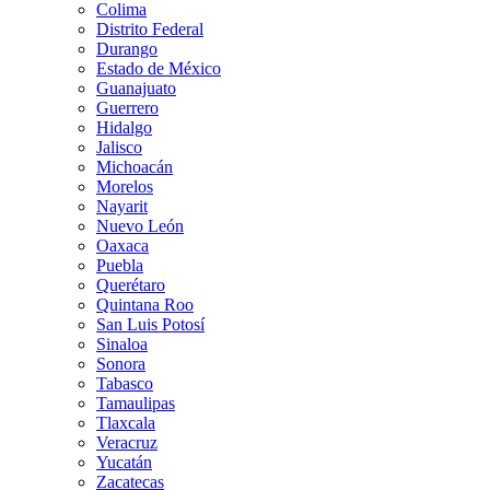
Colima
Distrito Federal
Durango
Estado de México
Guanajuato
Guerrero
Hidalgo
Jalisco
Michoacán
Morelos
Nayarit
Nuevo León
Oaxaca
Puebla
Querétaro
Quintana Roo
San Luis Potosí
Sinaloa
Sonora
Tabasco
Tamaulipas
Tlaxcala
Veracruz
Yucatán
Zacatecas