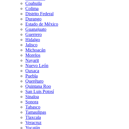
Coahuila
Colima
Distrito Federal
Durango
Estado de México
Guanajuato
Guerrero
Hidalgo
Jalisco
Michoacán
Morelos
Nayarit
Nuevo León
Oaxaca
Puebla
Querétaro
Quintana Roo
San Luis Potosí
Sinaloa
Sonora
Tabasco
Tamaulipas
Tlaxcala
Veracruz
Yucatán