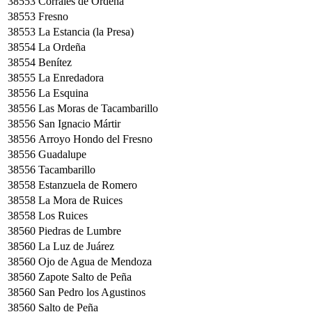
38553
Corrales de Ordeña
38553
Fresno
38553
La Estancia (la Presa)
38554
La Ordeña
38554
Benítez
38555
La Enredadora
38556
La Esquina
38556
Las Moras de Tacambarillo
38556
San Ignacio Mártir
38556
Arroyo Hondo del Fresno
38556
Guadalupe
38556
Tacambarillo
38558
Estanzuela de Romero
38558
La Mora de Ruices
38558
Los Ruices
38560
Piedras de Lumbre
38560
La Luz de Juárez
38560
Ojo de Agua de Mendoza
38560
Zapote Salto de Peña
38560
San Pedro los Agustinos
38560
Salto de Peña