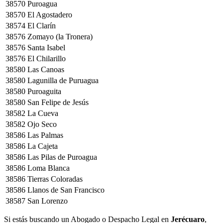
38570
Puroagua
38570
El Agostadero
38574
El Clarín
38576
Zomayo (la Tronera)
38576
Santa Isabel
38576
El Chilarillo
38580
Las Canoas
38580
Lagunilla de Puruagua
38580
Puroaguita
38580
San Felipe de Jesús
38582
La Cueva
38582
Ojo Seco
38586
Las Palmas
38586
La Cajeta
38586
Las Pilas de Puroagua
38586
Loma Blanca
38586
Tierras Coloradas
38586
Llanos de San Francisco
38587
San Lorenzo
Si estás buscando un Abogado o Despacho Legal en
Jerécuaro
,