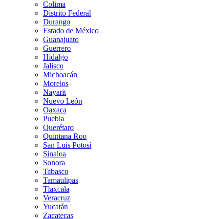
Colima
Distrito Federal
Durango
Estado de México
Guanajuato
Guerrero
Hidalgo
Jalisco
Michoacán
Morelos
Nayarit
Nuevo León
Oaxaca
Puebla
Querétaro
Quintana Roo
San Luis Potosí
Sinaloa
Sonora
Tabasco
Tamaulipas
Tlaxcala
Veracruz
Yucatán
Zacatecas