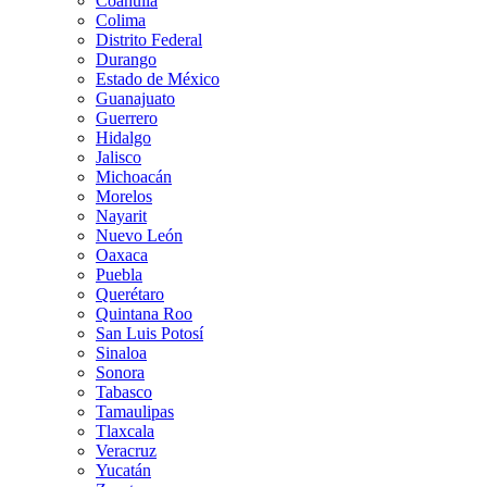
Coahuila
Colima
Distrito Federal
Durango
Estado de México
Guanajuato
Guerrero
Hidalgo
Jalisco
Michoacán
Morelos
Nayarit
Nuevo León
Oaxaca
Puebla
Querétaro
Quintana Roo
San Luis Potosí
Sinaloa
Sonora
Tabasco
Tamaulipas
Tlaxcala
Veracruz
Yucatán