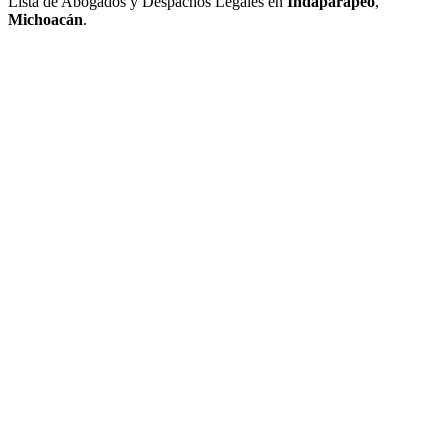
Lista de Abogados y Despachos Legales en
Indaparapeo
,
Michoacán
.