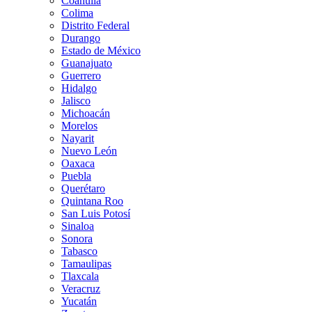
Coahuila
Colima
Distrito Federal
Durango
Estado de México
Guanajuato
Guerrero
Hidalgo
Jalisco
Michoacán
Morelos
Nayarit
Nuevo León
Oaxaca
Puebla
Querétaro
Quintana Roo
San Luis Potosí
Sinaloa
Sonora
Tabasco
Tamaulipas
Tlaxcala
Veracruz
Yucatán