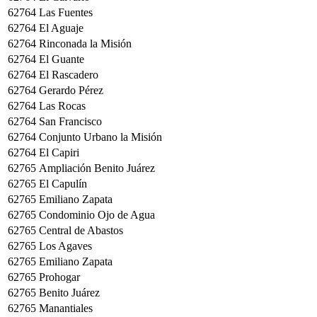
62764
Las Fuentes
62764
El Aguaje
62764
Rinconada la Misión
62764
El Guante
62764
El Rascadero
62764
Gerardo Pérez
62764
Las Rocas
62764
San Francisco
62764
Conjunto Urbano la Misión
62764
El Capiri
62765
Ampliación Benito Juárez
62765
El Capulín
62765
Emiliano Zapata
62765
Condominio Ojo de Agua
62765
Central de Abastos
62765
Los Agaves
62765
Emiliano Zapata
62765
Prohogar
62765
Benito Juárez
62765
Manantiales