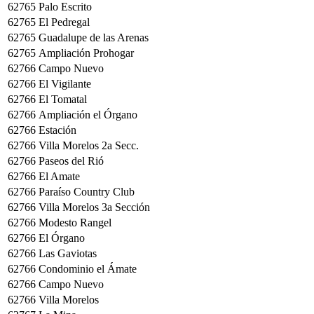
62765
Palo Escrito
62765
El Pedregal
62765
Guadalupe de las Arenas
62765
Ampliación Prohogar
62766
Campo Nuevo
62766
El Vigilante
62766
El Tomatal
62766
Ampliación el Órgano
62766
Estación
62766
Villa Morelos 2a Secc.
62766
Paseos del Rió
62766
El Amate
62766
Paraíso Country Club
62766
Villa Morelos 3a Sección
62766
Modesto Rangel
62766
El Órgano
62766
Las Gaviotas
62766
Condominio el Ámate
62766
Campo Nuevo
62766
Villa Morelos