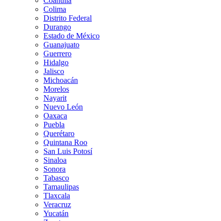
Coahuila
Colima
Distrito Federal
Durango
Estado de México
Guanajuato
Guerrero
Hidalgo
Jalisco
Michoacán
Morelos
Nayarit
Nuevo León
Oaxaca
Puebla
Querétaro
Quintana Roo
San Luis Potosí
Sinaloa
Sonora
Tabasco
Tamaulipas
Tlaxcala
Veracruz
Yucatán