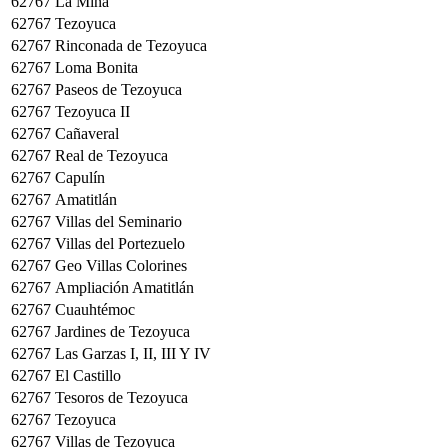
62767
La Mina
62767
Tezoyuca
62767
Rinconada de Tezoyuca
62767
Loma Bonita
62767
Paseos de Tezoyuca
62767
Tezoyuca II
62767
Cañaveral
62767
Real de Tezoyuca
62767
Capulín
62767
Amatitlán
62767
Villas del Seminario
62767
Villas del Portezuelo
62767
Geo Villas Colorines
62767
Ampliación Amatitlán
62767
Cuauhtémoc
62767
Jardines de Tezoyuca
62767
Las Garzas I, II, III Y IV
62767
El Castillo
62767
Tesoros de Tezoyuca
62767
Tezoyuca
62767
Villas de Tezoyuca