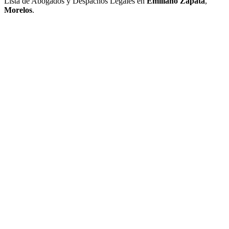
Lista de Abogados y Despachos Legales en
Emiliano Zapata
,
Morelos
.