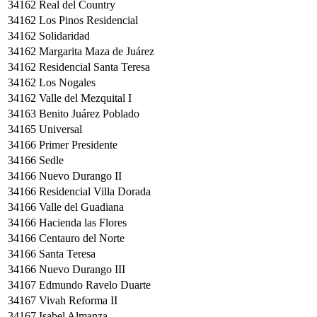
34162
Real del Country
34162
Los Pinos Residencial
34162
Solidaridad
34162
Margarita Maza de Juárez
34162
Residencial Santa Teresa
34162
Los Nogales
34162
Valle del Mezquital I
34163
Benito Juárez Poblado
34165
Universal
34166
Primer Presidente
34166
Sedle
34166
Nuevo Durango II
34166
Residencial Villa Dorada
34166
Valle del Guadiana
34166
Hacienda las Flores
34166
Centauro del Norte
34166
Santa Teresa
34166
Nuevo Durango III
34167
Edmundo Ravelo Duarte
34167
Vivah Reforma II
34167
Isabel Almanza