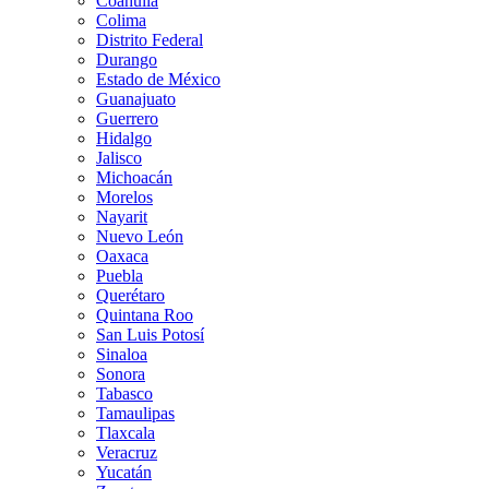
Coahuila
Colima
Distrito Federal
Durango
Estado de México
Guanajuato
Guerrero
Hidalgo
Jalisco
Michoacán
Morelos
Nayarit
Nuevo León
Oaxaca
Puebla
Querétaro
Quintana Roo
San Luis Potosí
Sinaloa
Sonora
Tabasco
Tamaulipas
Tlaxcala
Veracruz
Yucatán