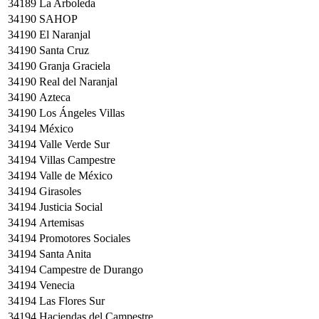
34189
La Arboleda
34190
SAHOP
34190
El Naranjal
34190
Santa Cruz
34190
Granja Graciela
34190
Real del Naranjal
34190
Azteca
34190
Los Ángeles Villas
34194
México
34194
Valle Verde Sur
34194
Villas Campestre
34194
Valle de México
34194
Girasoles
34194
Justicia Social
34194
Artemisas
34194
Promotores Sociales
34194
Santa Anita
34194
Campestre de Durango
34194
Venecia
34194
Las Flores Sur
34194
Haciendas del Campestre