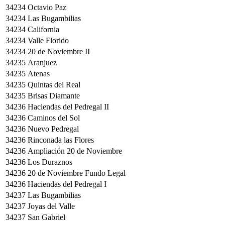
34234
Octavio Paz
34234
Las Bugambilias
34234
California
34234
Valle Florido
34234
20 de Noviembre II
34235
Aranjuez
34235
Atenas
34235
Quintas del Real
34235
Brisas Diamante
34236
Haciendas del Pedregal II
34236
Caminos del Sol
34236
Nuevo Pedregal
34236
Rinconada las Flores
34236
Ampliación 20 de Noviembre
34236
Los Duraznos
34236
20 de Noviembre Fundo Legal
34236
Haciendas del Pedregal I
34237
Las Bugambilias
34237
Joyas del Valle
34237
San Gabriel