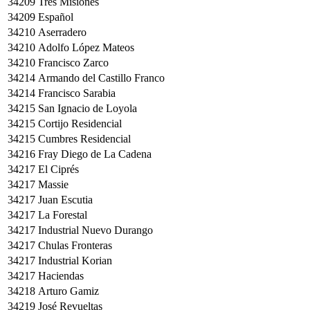
34209
Tres Misiones
34209
Español
34210
Aserradero
34210
Adolfo López Mateos
34210
Francisco Zarco
34214
Armando del Castillo Franco
34214
Francisco Sarabia
34215
San Ignacio de Loyola
34215
Cortijo Residencial
34215
Cumbres Residencial
34216
Fray Diego de La Cadena
34217
El Ciprés
34217
Massie
34217
Juan Escutia
34217
La Forestal
34217
Industrial Nuevo Durango
34217
Chulas Fronteras
34217
Industrial Korian
34217
Haciendas
34218
Arturo Gamiz
34219
José Revueltas