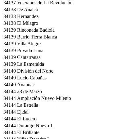
34137
Veteranos de La Revolución
34138
De Analco
34138
Hernandez
34138
El Milagro
34139
Rinconada Badiola
34139
Barrio Tierra Blanca
34139
Villa Alegre
34139
Privada Luna
34139
Cantarranas
34139
La Esmeralda
34140
División del Norte
34140
Lucio Cabañas
34140
Anahuac
34144
23 de Marzo
34144
Ampliación Nuevo Milenio
34144
La Estrella
34144
Ejidal
34144
El Lucero
34144
Durango Nuevo 1
34144
El Brillante