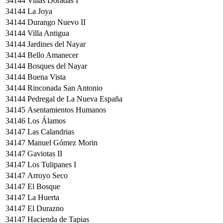
34144
Villas Doradas I
34144
La Joya
34144
Durango Nuevo II
34144
Villa Antigua
34144
Jardines del Nayar
34144
Bello Amanecer
34144
Bosques del Nayar
34144
Buena Vista
34144
Rinconada San Antonio
34144
Pedregal de La Nueva España
34145
Asentamientos Humanos
34146
Los Álamos
34147
Las Calandrias
34147
Manuel Gómez Morin
34147
Gaviotas II
34147
Los Tulipanes I
34147
Arroyo Seco
34147
El Bosque
34147
La Huerta
34147
El Durazno
34147
Hacienda de Tapias