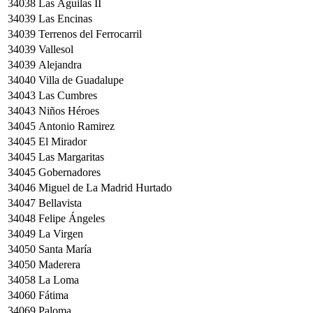
34038
Las Águilas II
34039
Las Encinas
34039
Terrenos del Ferrocarril
34039
Vallesol
34039
Alejandra
34040
Villa de Guadalupe
34043
Las Cumbres
34043
Niños Héroes
34045
Antonio Ramirez
34045
El Mirador
34045
Las Margaritas
34045
Gobernadores
34046
Miguel de La Madrid Hurtado
34047
Bellavista
34048
Felipe Ángeles
34049
La Virgen
34050
Santa María
34050
Maderera
34058
La Loma
34060
Fátima
34069
Paloma