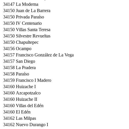
34147
La Moderna
34150
Juan de La Barrera
34150
Privada Paraíso
34150
IV Centenario
34150
Villas Santa Teresa
34150
Silvestre Revueltas
34150
Chapultepec
34156
Ocampo
34157
Francisco González de La Vega
34157
San Diego
34158
La Pradera
34158
Paraíso
34159
Francisco I Madero
34160
Huizache I
34160
Azcapotzalco
34160
Huizache II
34160
Villas del Edén
34160
El Edén
34162
Las Milpas
34162
Nuevo Durango I