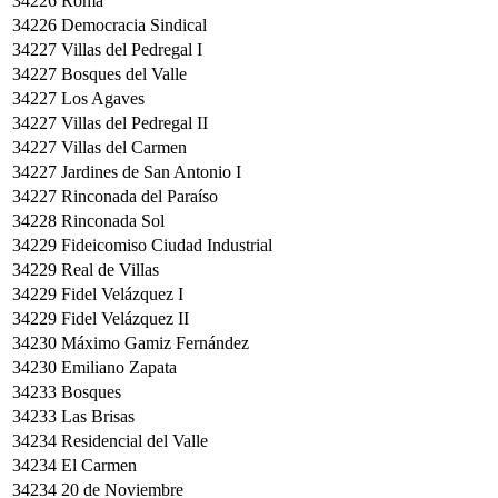
34226
Roma
34226
Democracia Sindical
34227
Villas del Pedregal I
34227
Bosques del Valle
34227
Los Agaves
34227
Villas del Pedregal II
34227
Villas del Carmen
34227
Jardines de San Antonio I
34227
Rinconada del Paraíso
34228
Rinconada Sol
34229
Fideicomiso Ciudad Industrial
34229
Real de Villas
34229
Fidel Velázquez I
34229
Fidel Velázquez II
34230
Máximo Gamiz Fernández
34230
Emiliano Zapata
34233
Bosques
34233
Las Brisas
34234
Residencial del Valle
34234
El Carmen
34234
20 de Noviembre