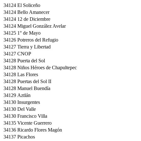
34124
El Soliceño
34124
Bello Amanecer
34124
12 de Diciembre
34124
Miguel González Avelar
34125
1° de Mayo
34126
Potreros del Refugio
34127
Tierra y Libertad
34127
CNOP
34128
Puerta del Sol
34128
Niños Héroes de Chapultepec
34128
Las Flores
34128
Puertas del Sol II
34128
Manuel Buendía
34129
Aztlán
34130
Insurgentes
34130
Del Valle
34130
Francisco Villa
34135
Vicente Guerrero
34136
Ricardo Flores Magón
34137
Picachos