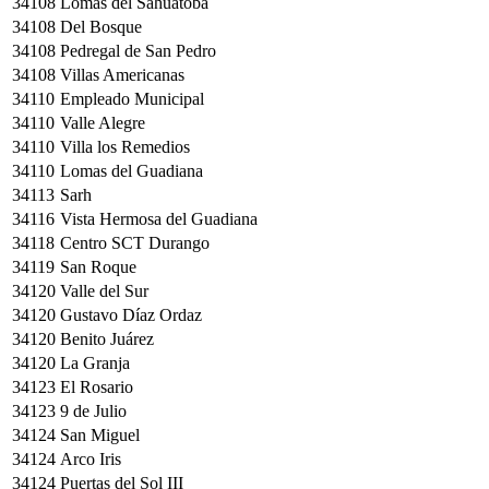
34108
Lomas del Sahuatoba
34108
Del Bosque
34108
Pedregal de San Pedro
34108
Villas Americanas
34110
Empleado Municipal
34110
Valle Alegre
34110
Villa los Remedios
34110
Lomas del Guadiana
34113
Sarh
34116
Vista Hermosa del Guadiana
34118
Centro SCT Durango
34119
San Roque
34120
Valle del Sur
34120
Gustavo Díaz Ordaz
34120
Benito Juárez
34120
La Granja
34123
El Rosario
34123
9 de Julio
34124
San Miguel
34124
Arco Iris
34124
Puertas del Sol III