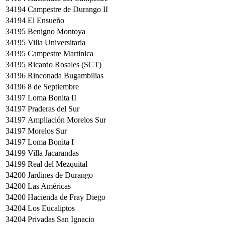
34194
Campestre de Durango II
34194
El Ensueño
34195
Benigno Montoya
34195
Villa Universitaria
34195
Campestre Martinica
34195
Ricardo Rosales (SCT)
34196
Rinconada Bugambilias
34196
8 de Septiembre
34197
Loma Bonita II
34197
Praderas del Sur
34197
Ampliación Morelos Sur
34197
Morelos Sur
34197
Loma Bonita I
34199
Villa Jacarandas
34199
Real del Mezquital
34200
Jardines de Durango
34200
Las Américas
34200
Hacienda de Fray Diego
34204
Los Eucaliptos
34204
Privadas San Ignacio