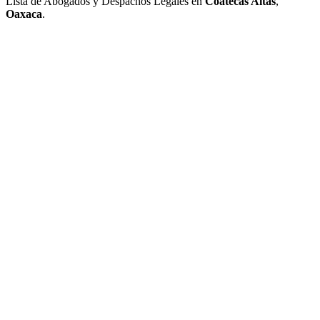
Lista de Abogados y Despachos Legales en
Coatecas Altas
,
Oaxaca
.