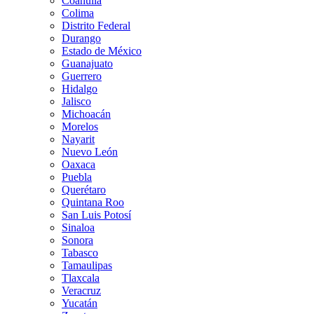
Coahuila
Colima
Distrito Federal
Durango
Estado de México
Guanajuato
Guerrero
Hidalgo
Jalisco
Michoacán
Morelos
Nayarit
Nuevo León
Oaxaca
Puebla
Querétaro
Quintana Roo
San Luis Potosí
Sinaloa
Sonora
Tabasco
Tamaulipas
Tlaxcala
Veracruz
Yucatán