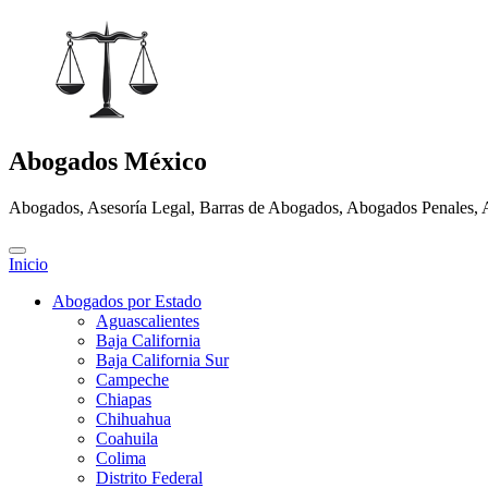
Abogados México
Abogados, Asesoría Legal, Barras de Abogados, Abogados Penales, 
Inicio
Abogados por Estado
Aguascalientes
Baja California
Baja California Sur
Campeche
Chiapas
Chihuahua
Coahuila
Colima
Distrito Federal