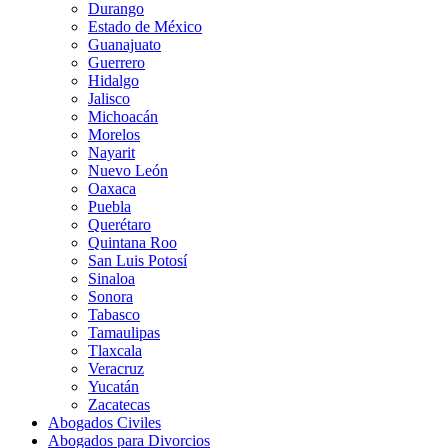
Durango
Estado de México
Guanajuato
Guerrero
Hidalgo
Jalisco
Michoacán
Morelos
Nayarit
Nuevo León
Oaxaca
Puebla
Querétaro
Quintana Roo
San Luis Potosí
Sinaloa
Sonora
Tabasco
Tamaulipas
Tlaxcala
Veracruz
Yucatán
Zacatecas
Abogados Civiles
Abogados para Divorcios