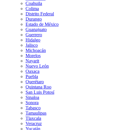
Coahuila
Colima
Distrito Federal
Durango
Estado de México
Guanajuato
Guerrero
Hidalgo
Jalisco
Michoacán
Morelos
Nayarit
Nuevo León
Oaxaca
Puebla
Querétaro
Quintana Roo
San Luis Potosí
Sinaloa
Sonora
Tabasco
Tamaulipas
Tlaxcala
Veracruz
Yucatán