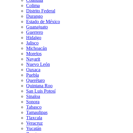
Coahuila
Colima
Distrito Federal
Durango
Estado de México
Guanajuato
Guerrero
Hidalgo
Jalisco
Michoacán
Morelos
Nayarit
Nuevo León
Oaxaca
Puebla
Querétaro
Quintana Roo
San Luis Potosí
Sinaloa
Sonora
Tabasco
Tamaulipas
Tlaxcala
Veracruz
Yucatán