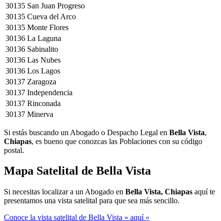
30135
San Juan Progreso
30135
Cueva del Arco
30135
Monte Flores
30136
La Laguna
30136
Sabinalito
30136
Las Nubes
30136
Los Lagos
30137
Zaragoza
30137
Independencia
30137
Rinconada
30137
Minerva
Si estás buscando un Abogado o Despacho Legal en
Bella Vista
,
Chiapas
, es bueno que conozcas las Poblaciones con su código
postal.
Mapa Satelital de
Bella Vista
Si necesitas localizar a un Abogado en
Bella Vista, Chiapas
aquí te
presentamos una vista satelital para que sea más sencillo.
Conoce la vista satelital de Bella Vista » aquí «