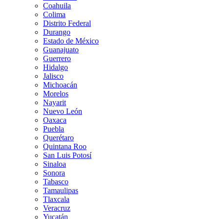
Coahuila
Colima
Distrito Federal
Durango
Estado de México
Guanajuato
Guerrero
Hidalgo
Jalisco
Michoacán
Morelos
Nayarit
Nuevo León
Oaxaca
Puebla
Querétaro
Quintana Roo
San Luis Potosí
Sinaloa
Sonora
Tabasco
Tamaulipas
Tlaxcala
Veracruz
Yucatán