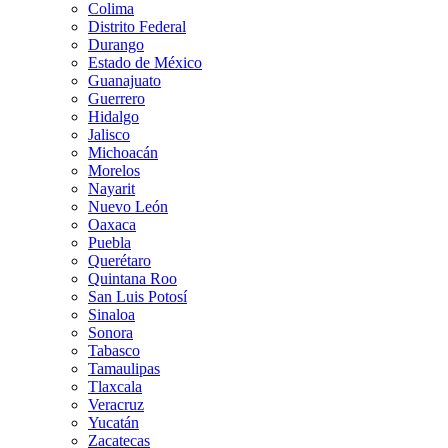
Colima
Distrito Federal
Durango
Estado de México
Guanajuato
Guerrero
Hidalgo
Jalisco
Michoacán
Morelos
Nayarit
Nuevo León
Oaxaca
Puebla
Querétaro
Quintana Roo
San Luis Potosí
Sinaloa
Sonora
Tabasco
Tamaulipas
Tlaxcala
Veracruz
Yucatán
Zacatecas