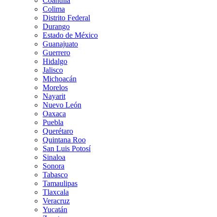
Coahuila
Colima
Distrito Federal
Durango
Estado de México
Guanajuato
Guerrero
Hidalgo
Jalisco
Michoacán
Morelos
Nayarit
Nuevo León
Oaxaca
Puebla
Querétaro
Quintana Roo
San Luis Potosí
Sinaloa
Sonora
Tabasco
Tamaulipas
Tlaxcala
Veracruz
Yucatán