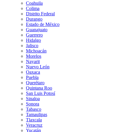
Coahuila
Colima
Distrito Federal
Durango
Estado de México
Guanajuato
Guerrero
Hidalgo
Jalisco
Michoacán
Morelos
Nayarit
Nuevo León
Oaxaca
Puebla
Querétaro
Quintana Roo
San Luis Potosí
Sinaloa
Sonora
Tabasco
Tamaulipas
Tlaxcala
Veracruz
Yucatán