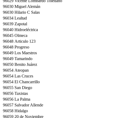
96029
Vicente Lombardo Toledano
96030
Miguel Alemán
96030
Hilario C Salas
96034
Lealtad
96039
Zapotal
96040
Hidroeléctrica
96045
Olmeca
96048
Articulo 123
96048
Progreso
96049
Los Maestros
96049
Tamarindo
96050
Benito Juárez
96054
Ateopan
96054
Las Cruces
96054
El Chancarrillo
96055
San Diego
96056
Taxistas
96056
La Palma
96057
Salvador Allende
96058
Hidalgo
96059
20 de Noviembre